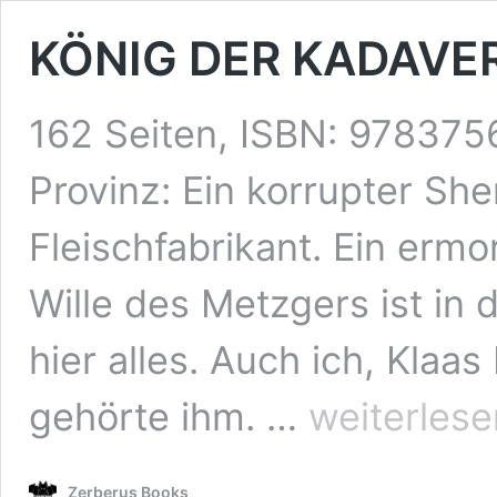
KÖNIG DER KADAVE
162 Seiten, ISBN: 978375
Provinz: Ein korrupter Sher
Fleischfabrikant. Ein ermo
Wille des Metzgers ist in
hier alles. Auch ich, Klaas
KÖNIG
gehörte ihm. …
weiterlese
DER
KADAVER
Zerberus Books