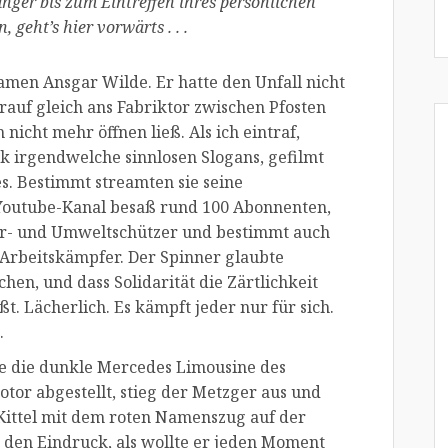
nger bis zum Eintreffen ihres persönlichen
 geht’s hier vorwärts . . .
men Ansgar Wilde. Er hatte den Unfall nicht
arauf gleich ans Fabriktor zwischen Pfosten
nicht mehr öffnen ließ. Als ich eintraf,
k irgendwelche sinnlosen Slogans, gefilmt
s. Bestimmt streamten sie seine
s Youtube-Kanal besaß rund 100 Abonnenten,
er- und Umweltschützer und bestimmt auch
n Arbeitskämpfer. Der Spinner glaubte
en, und dass Solidarität die Zärtlichkeit
t. Lächerlich. Es kämpft jeder nur für sich.
.
te die dunkle Mercedes Limousine des
tor abgestellt, stieg der Metzger aus und
Kittel mit dem roten Namenszug auf der
 den Eindruck, als wollte er jeden Moment