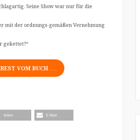
chlagartig. Seine Show war nur für die
ater mit der ordnungs-gemäßen Vernehmung
r gekettet?“
 REST VOM BUCH
. . .
teilen
E-Mail