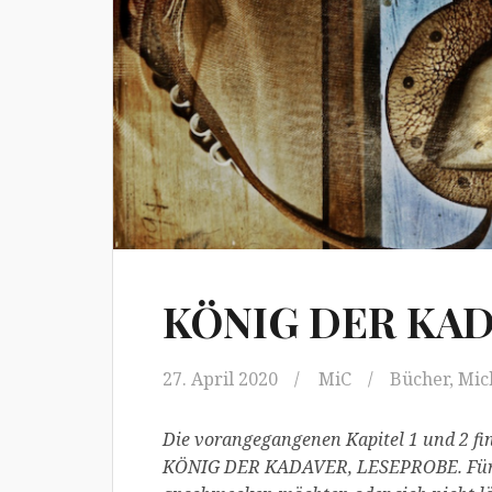
KÖNIG DER KADA
27. April 2020
MiC
Bücher
,
Mic
Die vorangegangenen Kapitel 1 und 2 fi
KÖNIG DER KADAVER, LESEPROBE. Für di