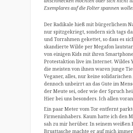
anschmecken möchten oder sich nicht lä
Exemplares auf die Folter spannen wollen,
Der Radikale hieß mit bürgerlichem Na
nur spitzgekriegt, sondern sich tags d
und Torrahmen gekettet, so dass es sich 
skandierte Wilde per Megafon lautstar
von einigen Kids mit ihren Smartphone
Protestaktion live im Internet. Wilde
die meisten von ihnen waren junge Ti
Veganer, alles, nur keine solidarische
dennoch unbeirrt an das Gute im Mensch
der Meute sei, oder wie der Spruch heiß
Hier bei uns besonders. Ich allen voran
Ein paar Meter vom Tor entfernt park
Firmeninhabers. Kaum hatte ich den Mo
sah zu mir herüber. In seinem weißen 
Brusttasche machte er auf mich immer