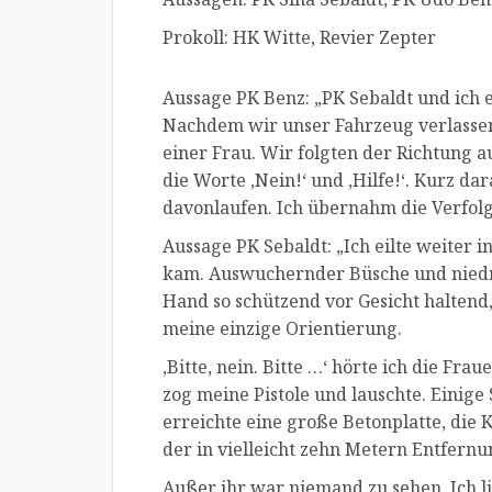
Prokoll: HK Witte, Revier Zepter
Aussage PK Benz: „PK Sebaldt und ich 
Nachdem wir unser Fahrzeug verlasse
einer Frau. Wir folgten der Richtung 
die Worte ,Nein!‘ und ,Hilfe!‘. Kurz d
davonlaufen. Ich übernahm die Verfol
Aussage PK Sebaldt: „Ich eilte weiter i
kam. Auswuchernder Büsche und niedri
Hand so schützend vor Gesicht haltend
meine einzige Orientierung.
,Bitte, nein. Bitte …‘ hörte ich die Fra
zog meine Pistole und lauschte. Einige
erreichte eine große Betonplatte, die
der in vielleicht zehn Metern Entfernu
Außer ihr war niemand zu sehen. Ich l