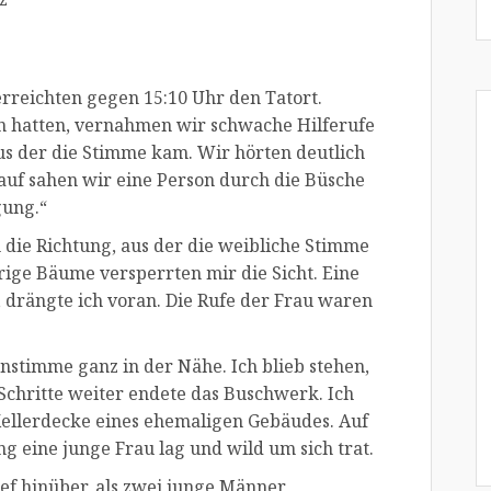
erreichten gegen 15:10 Uhr den Tatort.
n hatten, vernahmen wir schwache Hilferufe
aus der die Stimme kam. Wir hörten deutlich
arauf sahen wir eine Person durch die Büsche
gung.“
n die Richtung, aus der die weibliche Stimme
ge Bäume versperrten mir die Sicht. Eine
, drängte ich voran. Die Rufe der Frau waren
uenstimme ganz in der Nähe. Ich blieb stehen,
 Schritte weiter endete das Buschwerk. Ich
 Kellerdecke eines ehemaligen Gebäudes. Auf
ng eine junge Frau lag und wild um sich trat.
ief hinüber, als zwei junge Männer