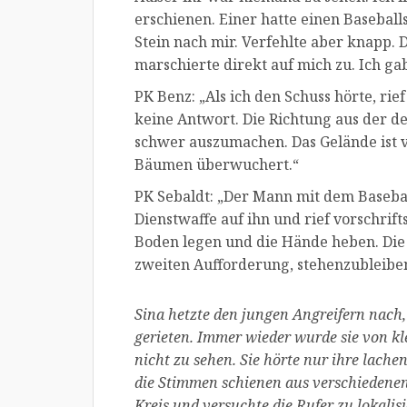
erschienen. Einer hatte einen Basebal
Stein nach mir. Verfehlte aber knapp.
marschierte direkt auf mich zu. Ich ga
PK Benz: „Als ich den Schuss hörte, rief
keine Antwort. Die Richtung aus der d
schwer auszumachen. Das Gelände ist 
Bäumen überwuchert.“
PK Sebaldt: „Der Mann mit dem Basebal
Dienstwaffe auf ihn und rief vorschrift
Boden legen und die Hände heben. Di
zweiten Aufforderung, stehenzubleiben,
Sina hetzte den jungen Angreifern nach,
gerieten. Immer wieder wurde sie von kl
nicht zu sehen. Sie hörte nur ihre lach
die Stimmen schienen aus verschiedenen
Kreis und versuchte die Rufer zu lokali