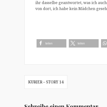
ihr dasselbe geantwortet, was ich auch
von dort, ich habe kein Mädchen geseh
teilen
teilen
Beitragsnavigation
KURIER – STORY 14
Schreibe einen Kommentar